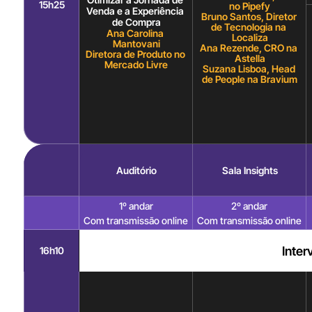
15h25
no Pipefy
Venda e a Experiência 
Bruno Santos, Diretor 
de Compra
de Tecnologia na 
Ana Carolina 
Localiza
Mantovani
Ana Rezende, CRO na 
Diretora de Produto no 
Astella
Mercado Livre
Suzana Lisboa, Head 
de People na Bravium
Auditório
Sala Insights
1º andar
2º andar
Com transmissão online
Com transmissão online
Inter
16h10