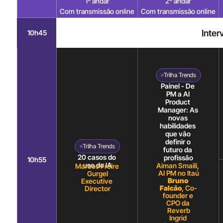
1º andar
2º andar
Com transmissão online
Com transmissão online
Inter
10h45
Trilha Trends
Painel - De 
PM a AI 
Product 
Manager: As 
novas 
habilidades 
que vão 
definir o 
Trilha Trends
futuro da 
20 casos do 
profissão
10h55
uso de IA
Aiman Smaili, 
Marcos Freire 
AI PM no Itaú
Gurgel
Bruno 
Executive 
Falcão
, Co-
Director
founder e 
CPO da 
Reverb
Ingrid 