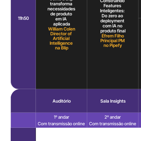
Construindo 
transforma 
Features 
necessidades 
Inteligentes: 
de produto 
Do zero ao 
11h50
em IA 
deployment 
aplicada
com IA no 
William Colen
produto final
Director of 
Éfrem Filho
Artificial 
Principal PM 
Intelligence 
no Pipefy
na Blip
Auditório
Sala Insights
1º andar
2º andar
Com transmissão online
Com transmissão online