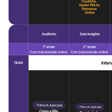
Coutinho, 
Senior PM na 
Remessa 
Online
Auditório
Sala Insights
1º andar
2º andar
Com transmissão online
Com transmissão online
Inter
11h40
Trilha IA Aplicada
Trilha IA Aplicada
Como a Blip 