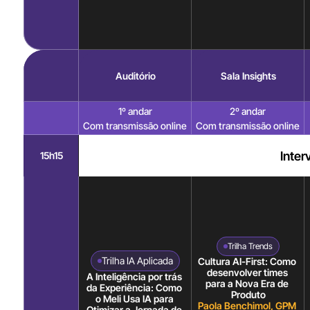
Auditório
Sala Insights
1º andar
2º andar
Com transmissão online
Com transmissão online
Inter
15h15
Trilha Trends
Trilha IA Aplicada
Cultura AI-First: Como 
desenvolver times 
A Inteligência por trás 
para a Nova Era de 
da Experiência: Como 
Produto
o Meli Usa IA para 
Paola Benchimol, GPM 
Otimizar a Jornada de 