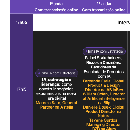
1º andar
2º andar
Com transmissão online
Com transmissão online
Inter
17h05
Trilha IA com Estratégia
Painel Stakeholders, 
Riscos e Decisões: 
Bastidores da 
Escalada de Produtos 
Trilha IA com Estratégia
com IA
IA, estratégia e 
Fernanda Faria, Global 
liderança:
 como 
Product & Design 
construir negócios 
17h15
Director na AB InBev
exponenciais na nova 
William Colen, Director 
era digital
of Artificial Intelligence 
Marcelo Sato, General 
na Blip
Partner na Astella
Danielle Douek, Digital 
Product Director na 
Natura
Tavane Gurdos, 
Managing Director 
B2B na Alura