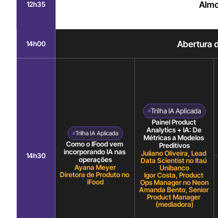
Alm
12h35
Abertura 
14h00
Trilha IA Aplicada
Painel Product 
Analytics + IA: De 
Trilha IA Aplicada
Métricas a Modelos 
Como o IFood vem 
Preditivos
incorporando IA nas 
Juliano Oliveira, Lead 
14h30
operações
Data Scientist no Itaú 
Ayana Meyer
Unibanco
Diretora de Produto no 
Igor Costa, Product 
iFood
Ops Manager no Neon
Amanda Bento, Senior 
Product Manager 
(mediadora)