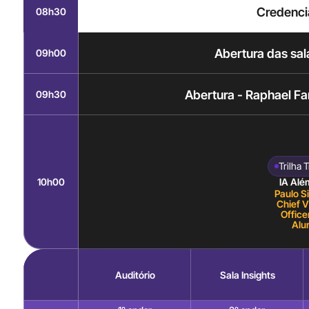
Credenc
08h30
Abertura das sal
09h00
Abertura - Raphael Fa
09h30
Trilha 
IA Além
10h00
Hype: 
Paulo Si
Chief Vi
chega
Officer
até aqui
Alu
que está
vir
Auditório
Sala Insights